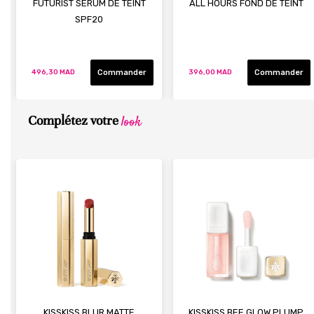
FUTURIST SERUM DE TEINT
ALL HOURS FOND DE TEINT
SPF20
Commander
Commander
496,30 MAD
396,00 MAD
look
Complétez votre
KISSKISS BLUR MATTE
KISSKISS BEE GLOW PLUMP