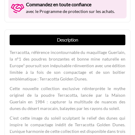
Commandez en toute confiance
avec le Programme de protection sur les achats.
Description
Terracotta, référence incontournable du maquillage Guerlain,
la n°1 des poudres bronzantes et bonne mine naturelle en
Europe¹ poursuit son inépuisable réinvention avec une édition
limitée à la fois de son compactage et de son boîtier
emblématique : Terracotta Golden Dunes.
Cette nouvelle collection exclusive réinterprète le mythe
originel de la poudre Terracotta, lancée par la Maison
Guerlain en 1984 : capturer la multitude de nuances des
dunes du désert marocain, balayées par les rayons du soleil.
C'est cette image du soleil sculptant le relief des dunes qui
inspire le compactage inédit de Terracotta Golden Dunes.
L'unique harmonie de cette collection est disponible dans trois