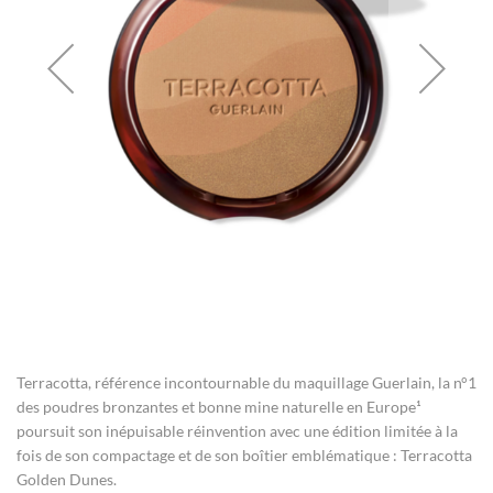
gallery
Skip
to
the
Terracotta, référence incontournable du maquillage Guerlain, la n°1
beginning
of
des poudres bronzantes et bonne mine naturelle en Europe¹
the
poursuit son inépuisable réinvention avec une édition limitée à la
images
fois de son compactage et de son boîtier emblématique : Terracotta
gallery
Golden Dunes.