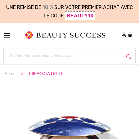
UNE REMISE DE
10 %
SUR VOTRE PREMIER ACHAT AVEC
LE CODE
BEAUTY10
Accueil
TERRACOTA LIGHT
Skip
to
the
end
of
the
images