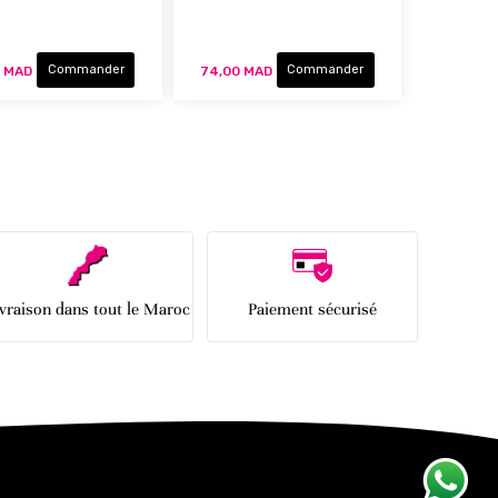
Commander
Commander
0 MAD
74,00 MAD
ge
nt la page
ivant
ivraison dans tout le Maroc
Paiement sécurisé