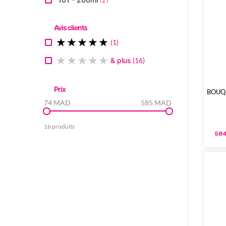
Avis clients
1
& plus
16
Prix
BOUQ
74 MAD
585 MAD
16 produits
584