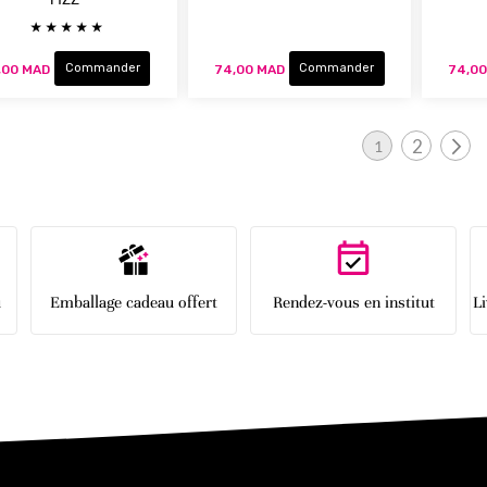
Évaluation:
Commander
Commander
,00 MAD
74,00 MAD
74,0
Page
2
1
Page
Pa
Vous lisez actuelleme
Su
u
Emballage cadeau offert
Rendez-vous en institut
L