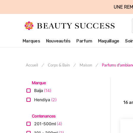
UNE REM
Marques
Nouveautés
Parfum
Maquillage
Soi
Accueil
Corps & Bain
Maison
Parfums d'ambian
Marque
Baïja
14
Hendiya
2
16
ar
Contenances
201-500ml
4
101 - 200ml
2