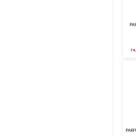
PA
74
PARF