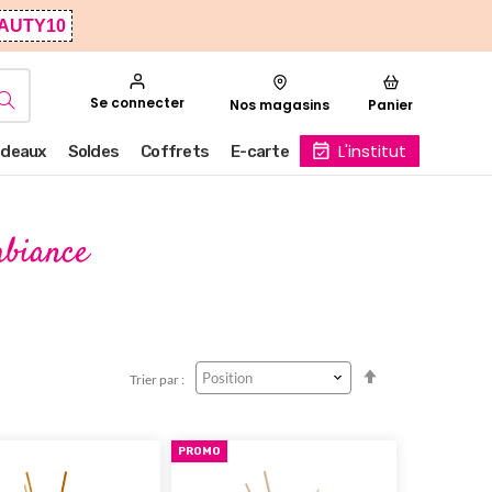
AUTY10
Se connecter
Nos magasins
Panier
L'institut
deaux
Soldes
Coffrets
E-carte
biance
Par
Trier par :
ordre
décroissant
PROMO