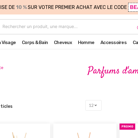
ISE DE
10 %
SUR VOTRE PREMIER ACHAT AVEC LE CODE
BE
n Visage
Corps & Bain
Cheveux
Homme
Accessoires
Ca
Parfums d'am
ce
ticles
PROMO