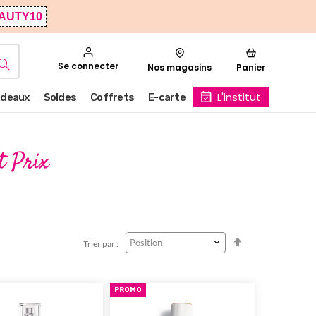
AUTY10
Se connecter
Nos magasins
Panier
L'institut
deaux
Soldes
Coffrets
E-carte
t Prix
Par
Trier par :
ordre
décroissant
PROMO