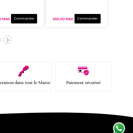
Commander
Commander
0 MAD
555,00 MAD
age
Page
Suivant
ivraison dans tout le Maroc
Paiement sécurisé