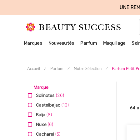
UNE REM
Marques
Nouveautés
Parfum
Maquillage
Soi
Accueil
Parfum
Notre Sélection
Parfum Petit Pr
Marque
Solinotes
26
Castelbajac
10
64
a
Baïja
8
Nuxe
6
Cacharel
5