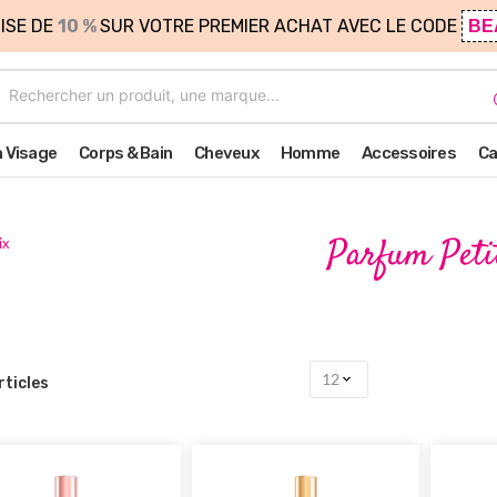
ISE DE
10 %
SUR VOTRE PREMIER ACHAT AVEC LE CODE
BE
n Visage
Corps & Bain
Cheveux
Homme
Accessoires
Ca
Parfum Peti
ix
rticles