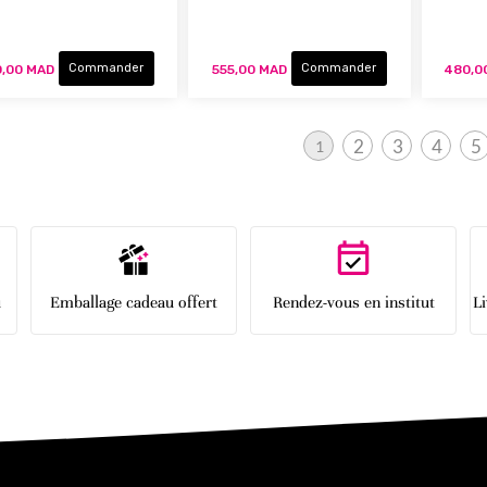
Commander
Commander
,00 MAD
555,00 MAD
480,0
Page
2
3
4
5
1
Page
Page
Page
P
Vous lisez actuellement la page
u
Emballage cadeau offert
Rendez-vous en institut
L