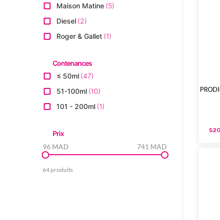
Maison Matine
5
Diesel
2
Roger & Gallet
1
Contenances
≤ 50ml
47
PRODI
51-100ml
10
101 - 200ml
1
520
Prix
96 MAD
741 MAD
64 produits