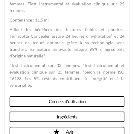
femmes. ³Test instrumental et évaluation clinique sur 25
femmes.
Contenance : 11,5 ml
Alliant les bénéfices des textures fluides et poudres,
Terracotta Concealer assure 24 heures d’hydratation¹ et 24
heures de tenue² optimale grâce à sa technologie sans
transfert. Sa texture innovante intègre 95% d’ingrédients
d’origine naturelle³.
¹Test instrumental sur 33 femmes. ²Test instrumental et
évaluation clinique sur 25 femmes. ³Selon la norme ISO
16128. Les 5% restants contribuent à l’intégrité et à la
sensorialité.
Conseils d'utilisation
Ingrédients
Avis