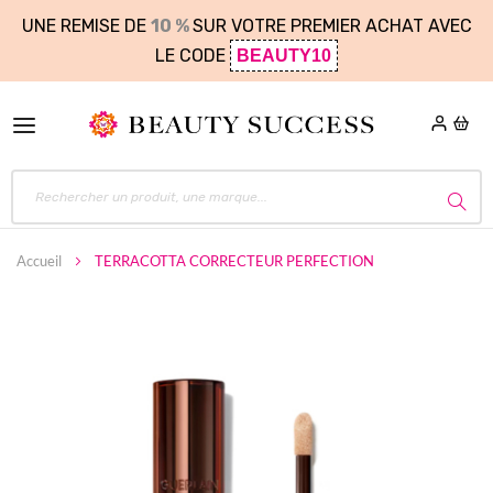
UNE REMISE DE
10 %
SUR VOTRE PREMIER ACHAT AVEC
LE CODE
BEAUTY10
Accueil
TERRACOTTA CORRECTEUR PERFECTION
Skip
to
the
end
of
the
images