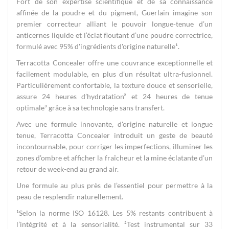
Fort de son expertise scientifique et de sa connaissance
affinée de la poudre et du pigment, Guerlain imagine son
premier correcteur alliant le pouvoir longue-tenue d’un
anticernes liquide et l’éclat floutant d’une poudre correctrice,
formulé avec 95% d'ingrédients d'origine naturelle¹.
Terracotta Concealer offre une couvrance exceptionnelle et
facilement modulable, en plus d’un résultat ultra-fusionnel.
Particulièrement confortable, la texture douce et sensorielle,
assure 24 heures d’hydratation² et 24 heures de tenue
optimale³ grâce à sa technologie sans transfert.
Avec une formule innovante, d'origine naturelle et longue
tenue, Terracotta Concealer introduit un geste de beauté
incontournable, pour corriger les imperfections, illuminer les
zones d’ombre et afficher la fraîcheur et la mine éclatante d’un
retour de week-end au grand air.
Une formule au plus près de l’essentiel pour permettre à la
peau de resplendir naturellement.
¹Selon la norme ISO 16128. Les 5% restants contribuent à
l’intégrité et à la sensorialité. ²Test instrumental sur 33