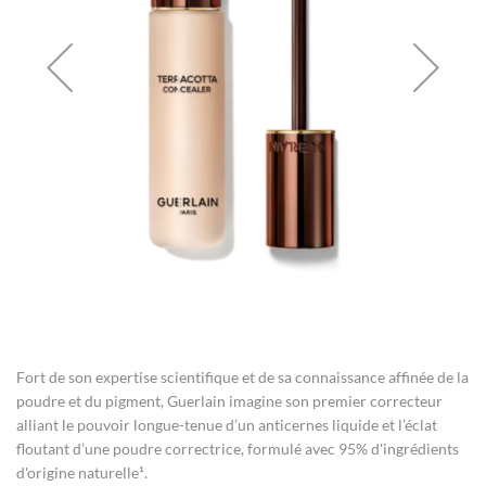
gallery
Skip
to
the
Fort de son expertise scientifique et de sa connaissance affinée de la
beginning
of
poudre et du pigment, Guerlain imagine son premier correcteur
the
alliant le pouvoir longue-tenue d’un anticernes liquide et l’éclat
images
floutant d’une poudre correctrice, formulé avec 95% d'ingrédients
gallery
d'origine naturelle¹.