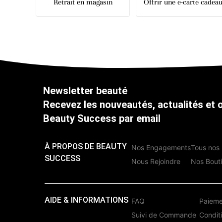
Retrait en magasin
Offrir une e-carte cadea
Newsletter beauté
Recevez les nouveautés, actualités et 
Beauty Success par email
À PROPOS DE BEAUTY
Nos Engagements
Tous nos 
SUCCESS
Nous Rejoindre
Nos Bout
AIDE & INFORMATIONS
FAQ
Paieme
Suivi de Commande
Condit