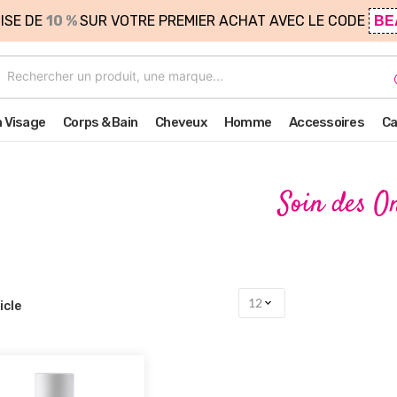
ISE DE
10 %
SUR VOTRE PREMIER ACHAT AVEC LE CODE
BE
n Visage
Corps & Bain
Cheveux
Homme
Accessoires
Ca
Soin des O
icle