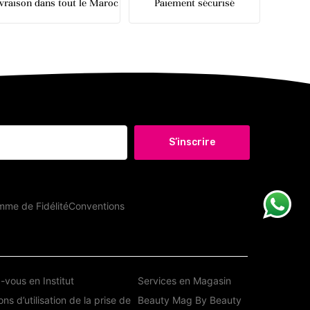
ivraison dans tout le Maroc
Paiement sécurisé
S’inscrire
me de Fidélité
Conventions
vous en Institut
Services en Magasin
ns d’utilisation de la prise de
Beauty Mag By Beauty