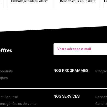
u
Emballage cadeau offert
Rendez-vous en institut
L
offres
NOS PROGRAMMES
produits
Program
iques
NOS SERVICES
nt Sécurisé
Rendez-
ions générales de vente
Conditio