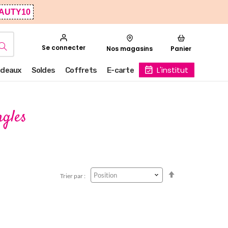
AUTY10
Se connecter
Nos magasins
Panier
L'institut
deaux
Soldes
Coffrets
E-carte
ngles
Par
Trier par :
ordre
décroissant