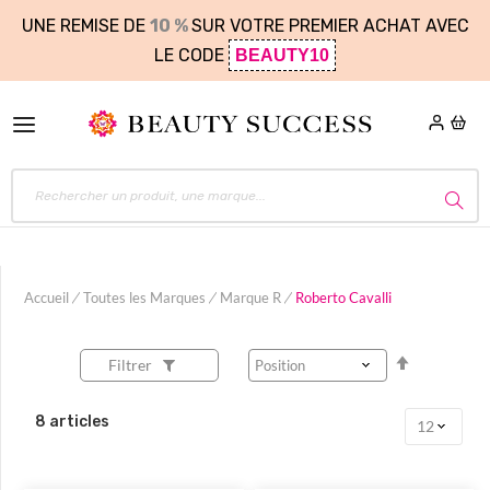
UNE REMISE DE
10 %
SUR VOTRE PREMIER ACHAT AVEC
LE CODE
BEAUTY10
Accueil
Toutes les Marques
Marque R
Roberto Cavalli
Par
Filtrer
ordre
décroissan
8
articles