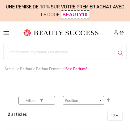
UNE REMISE DE
10 %
SUR VOTRE PREMIER ACHAT AVEC
LE CODE
BEAUTY10
Accueil
Parfum
Parfum Femme
Soin Parfumé
Par
Filtrer
ordre
décroissa
2
articles