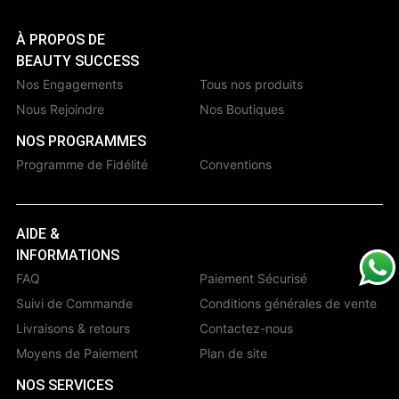
À PROPOS DE
BEAUTY SUCCESS
Nos Engagements
Tous nos produits
Nous Rejoindre
Nos Boutiques
NOS PROGRAMMES
Programme de Fidélité
Conventions
AIDE &
INFORMATIONS
FAQ
Paiement Sécurisé
Suivi de Commande
Conditions générales de vente
Livraisons & retours
Contactez-nous
Moyens de Paiement
Plan de site
NOS SERVICES