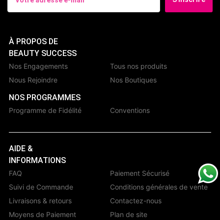
À PROPOS DE
BEAUTY SUCCESS
Nos Engagements
Tous nos produits
Nous Rejoindre
Nos Boutiques
NOS PROGRAMMES
Programme de Fidélité
Conventions
AIDE &
INFORMATIONS
FAQ
Paiement Sécurisé
Suivi de Commande
Conditions générales de vente
Livraisons & retours
Contactez-nous
Moyens de Paiement
Plan de site