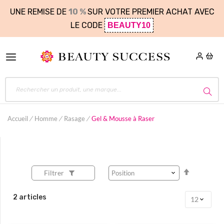
UNE REMISE DE
10 %
SUR VOTRE PREMIER ACHAT AVEC
LE CODE
BEAUTY10
Accueil
Homme
Rasage
Gel & Mousse à Raser
Par
Filtrer
ordre
décroissa
2
articles