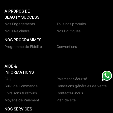
À PROPOS DE
BEAUTY SUCCESS
Nos Engagements
Tous nos produits
Nous Rejoindre
Nos Boutiques
NOS PROGRAMMES
Programme de Fidélité
Conventions
AIDE &
INFORMATIONS
FAQ
Paiement Sécurisé
Suivi de Commande
Conditions générales de vente
Livraisons & retours
Contactez-nous
Moyens de Paiement
Plan de site
NOS SERVICES