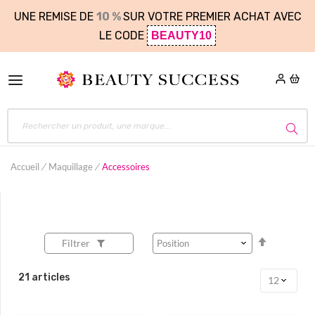
UNE REMISE DE
10 %
SUR VOTRE PREMIER ACHAT AVEC
LE CODE
BEAUTY10
Accueil
Maquillage
Accessoires
Par
Filtrer
ordre
décroissa
21
articles