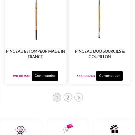
PINCEAU ESTOMPEUR MADE IN
PINCEAU DUO SOURCILS &
FRANCE
GOUPILLON
Commander
Commander
120,00 MAD
136,00 MAD
Page
2
1
Page
Page
Vous lisez actuellement la page
Suivant