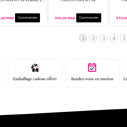
CORPS
Commander
Commander
,00 MAD
390,00 MAD
370,0
Page
2
3
4
5
1
Page
Page
Page
P
Vous lisez actuellement la page
u
Emballage cadeau offert
Rendez-vous en institut
L