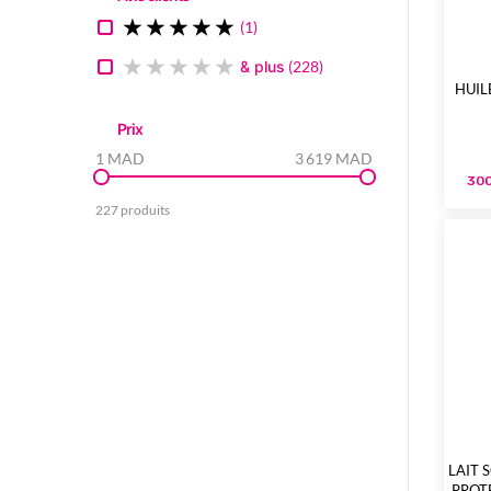
1
& plus
228
HUILE 
Prix
1 MAD
3 619 MAD
300
227 produits
LAIT 
PROT