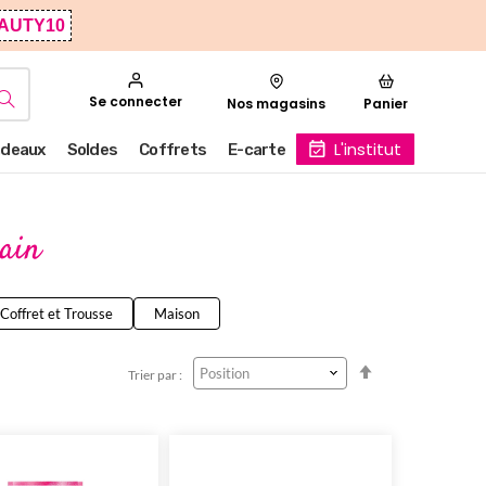
AUTY10
Se connecter
Nos magasins
Panier
L'institut
deaux
Soldes
Coffrets
E-carte
ain
Coffret et Trousse
Maison
Par
Trier par :
ordre
décroissant