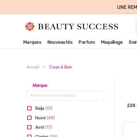
UNE REM
Marques
Nouveautés
Parfum
Maquillage
Soi
Accueil
Corps & Bain
Marque
228
Baïja
51
Nuxe
49
Avril
17
Clarins
14