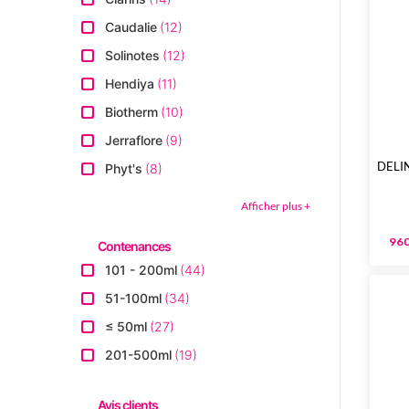
Caudalie
12
Solinotes
12
Hendiya
11
Biotherm
10
Jerraflore
9
DELI
Phyt's
8
Afficher plus
960
Contenances
101 - 200ml
44
51-100ml
34
≤ 50ml
27
201-500ml
19
Avis clients