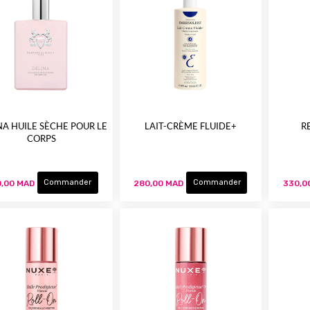
NA HUILE SÈCHE POUR LE
LAIT-CRÈME FLUIDE+
R
CORPS
Commander
Commander
,00 MAD
280,00 MAD
330,0