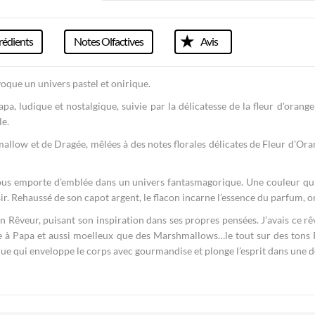
rédients
Notes Olfactives
Avis
oque un univers pastel et onirique.
a, ludique et nostalgique, suivie par la délicatesse de la fleur d'ora
le.
llow et de Dragée, mêlées à des notes florales délicates de Fleur d'Or
nous emporte d’emblée dans un univers fantasmagorique. Une couleur qui
r. Rehaussé de son capot argent, le flacon incarne l’essence du parfum, on
 Rêveur, puisant son inspiration dans ses propres pensées. J’avais ce rê
rbe à Papa et aussi moelleux que des Marshmallows…le tout sur des tons R
e qui enveloppe le corps avec gourmandise et plonge l’esprit dans une dé