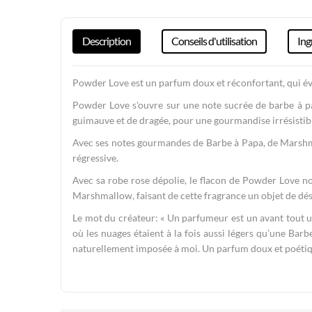
beginning
of
the
Description
Conseils d'utilisation
Ing
images
gallery
Powder Love est un parfum doux et réconfortant, qui év
Powder Love s'ouvre sur une note sucrée de barbe à pap
guimauve et de dragée, pour une gourmandise irrésistib
Avec ses notes gourmandes de Barbe à Papa, de Marshma
régressive.
Avec sa robe rose dépolie, le flacon de Powder Love 
Marshmallow, faisant de cette fragrance un objet de dési
Le mot du créateur: « Un parfumeur est un avant tout un
où les nuages étaient à la fois aussi légers qu’une Ba
naturellement imposée à moi. Un parfum doux et poétiqu