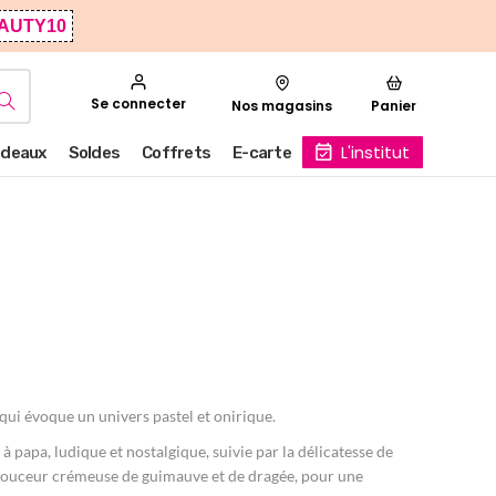
AUTY10
Se connecter
Nos magasins
Panier
L'institut
deaux
Soldes
Coffrets
E-carte
ui évoque un univers pastel et onirique.
 papa, ludique et nostalgique, suivie par la délicatesse de
e douceur crémeuse de guimauve et de dragée, pour une