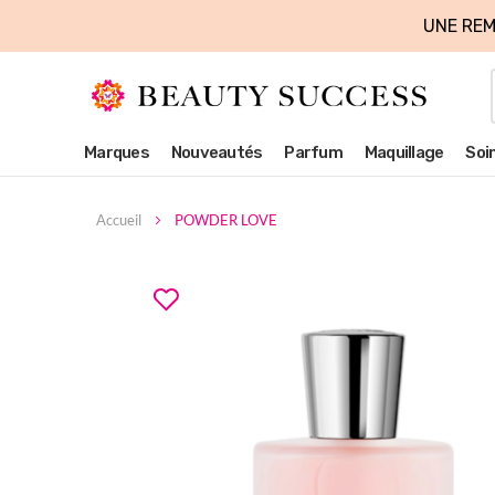
UNE REM
Marques
Nouveautés
Parfum
Maquillage
Soi
Accueil
POWDER LOVE
Skip
to
the
end
of
the
images
gallery