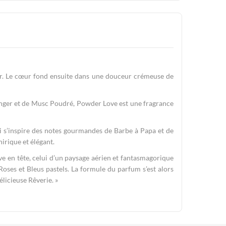
nger. Le cœur fond ensuite dans une douceur crémeuse de
anger et de Musc Poudré, Powder Love est une fragrance
 s’inspire des notes gourmandes de Barbe à Papa et de
irique et élégant.
ve en tête, celui d’un paysage aérien et fantasmagorique
oses et Bleus pastels. La formule du parfum s’est alors
licieuse Rêverie. »