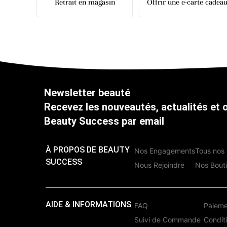
Retrait en magasin
Offrir une e-carte cadea
Newsletter beauté
Recevez les nouveautés, actualités et 
Beauty Success par email
À PROPOS DE BEAUTY
Nos Engagements
Tous nos 
SUCCESS
Nous Rejoindre
Nos Bout
AIDE & INFORMATIONS
FAQ
Paieme
Suivi de Commande
Condit