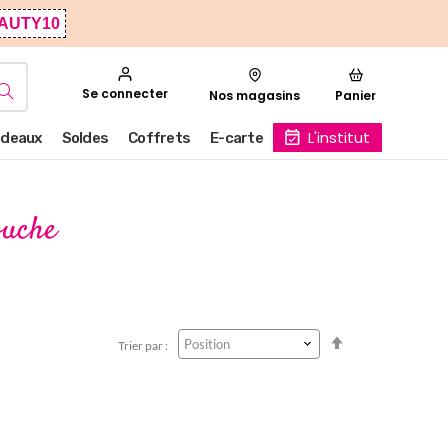
AUTY10
Se connecter
Nos magasins
Panier
L'institut
deaux
Soldes
Coffrets
E-carte
ouche
Par
Trier par :
ordre
décroissant