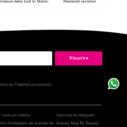
ivraison dans tout le Maroc
Paiement sécurisé
S’inscrire
me de Fidélité
Conventions
vous en Institut
Services en Magasin
ns d’utilisation de la prise de
Beauty Mag By Beauty