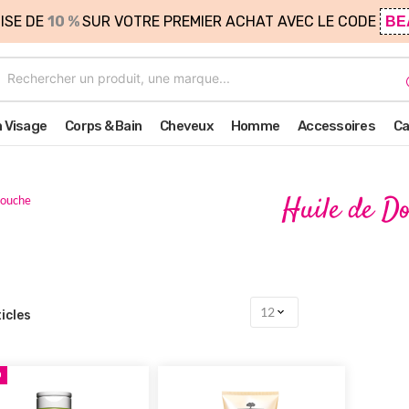
ISE DE
10 %
SUR VOTRE PREMIER ACHAT AVEC LE CODE
BE
n Visage
Corps & Bain
Cheveux
Homme
Accessoires
Ca
Huile de D
Douche
icles
O