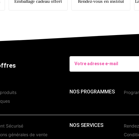
u
Emballage cadeau offert
Rendez-vous en institut
L
offres
NOS PROGRAMMES
produits
Program
iques
NOS SERVICES
nt Sécurisé
Rendez-
ions générales de vente
Conditio