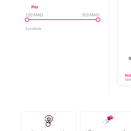
Prix
120 MAD
353 MAD
2 produits
R
352
50