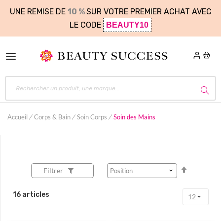
UNE REMISE DE
10 %
SUR VOTRE PREMIER ACHAT AVEC
LE CODE
BEAUTY10
Accueil
Corps & Bain
Soin Corps
Soin des Mains
Par
Filtrer
ordre
décroissa
16
articles