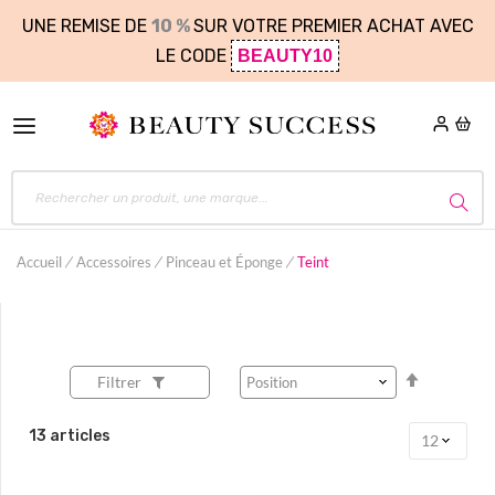
UNE REMISE DE
10 %
SUR VOTRE PREMIER ACHAT AVEC
LE CODE
BEAUTY10
Accueil
Accessoires
Pinceau et Éponge
Teint
Par
Filtrer
ordre
décroissa
13
articles