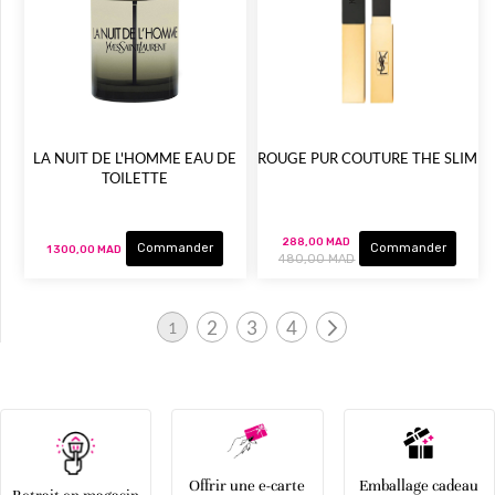
LA NUIT DE L'HOMME EAU DE
ROUGE PUR COUTURE THE SLIM
TOILETTE
288,00 MAD
Commander
Commander
1 300,00 MAD
480,00 MAD
Page
2
3
4
1
Page
Page
Page
Page
Vous lisez actuellement la page
Suivant
Offrir une e-carte
Emballage cadeau