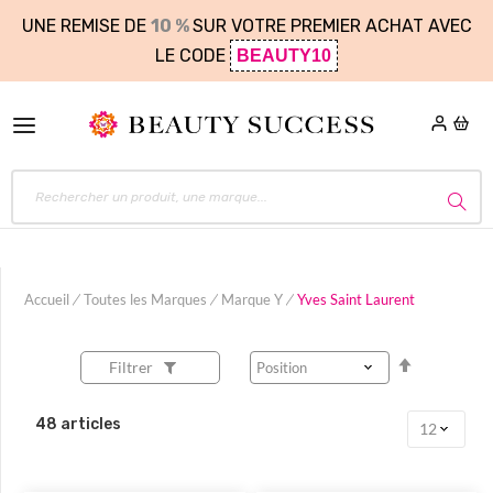
UNE REMISE DE
10 %
SUR VOTRE PREMIER ACHAT AVEC
LE CODE
BEAUTY10
Accueil
Toutes les Marques
Marque Y
Yves Saint Laurent
Par
Filtrer
ordre
décroissan
48
articles