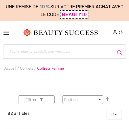
UNE REMISE DE
10 %
SUR VOTRE PREMIER ACHAT AVEC
LE CODE
BEAUTY10
Accueil
Coffrets
Coffrets Femme
Par
Filtrer
ordre
décroissa
82
articles