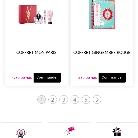
COFFRET MON PARIS
COFFRET GINGEMBRE ROUGE
Commander
Commander
1 730,00 MAD
330,00 MAD
Page
2
3
4
5
1
Page
Page
Page
Page
Page
Vous lisez actuellement la page
Suivant