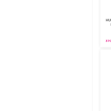
HU
370