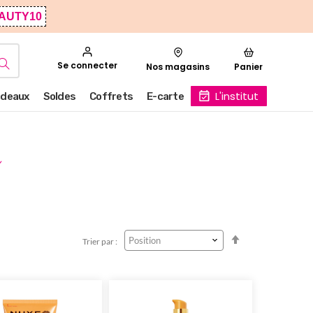
AUTY10
Se connecter
Nos magasins
Panier
L'institut
deaux
Soldes
Coffrets
E-carte
Par
Trier par :
ordre
décroissant