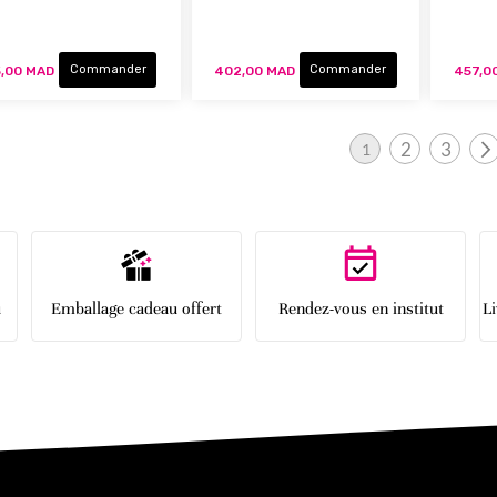
Commander
Commander
,00 MAD
402,00 MAD
457,0
Page
2
3
1
Page
Page
Vous lisez actuellement 
u
Emballage cadeau offert
Rendez-vous en institut
L