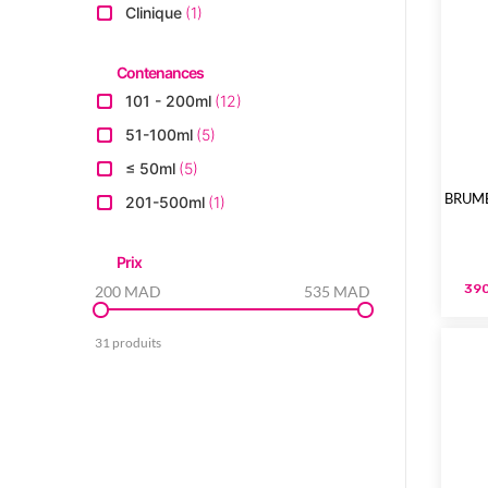
Clinique
1
Contenances
101 - 200ml
12
51-100ml
5
≤ 50ml
5
BRUME
201-500ml
1
Prix
390
200 MAD
535 MAD
31 produits