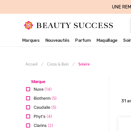
UNE REM
Marques
Nouveautés
Parfum
Maquillage
Soi
Accueil
Corps & Bain
Solaire
Marque
Nuxe
14
Biotherm
5
31
ar
Caudalie
5
Phyt's
4
Clarins
2