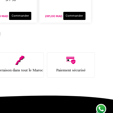
Commander
Commander
0 MAD
281,00 MAD
Page
la page
Suivant
ivraison dans tout le Maroc
Paiement sécurisé