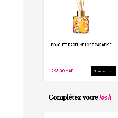
BOUQUET PARFUMÉ LOST PARADISE
296,00 MAD
Commander
look
Complétez votre