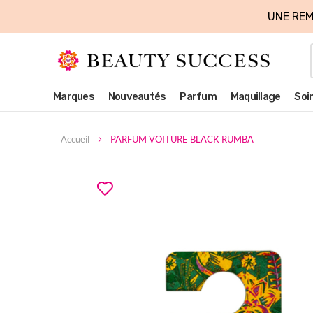
UNE REM
Marques
Nouveautés
Parfum
Maquillage
Soi
Accueil
PARFUM VOITURE BLACK RUMBA
Skip
to
the
end
of
the
images
gallery