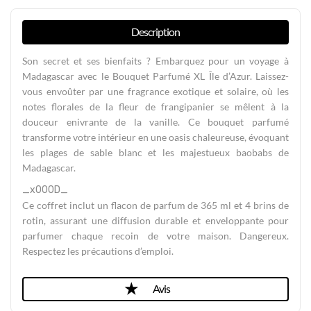
Description
Son secret et ses bienfaits ? Embarquez pour un voyage à
Madagascar avec le Bouquet Parfumé XL Île d’Azur. Laissez-
vous envoûter par une fragrance exotique et solaire, où les
notes florales de la fleur de frangipanier se mêlent à la
douceur enivrante de la vanille. Ce bouquet parfumé
transforme votre intérieur en une oasis chaleureuse, évoquant
les plages de sable blanc et les majestueux baobabs de
Madagascar.
_x000D_
Ce coffret inclut un flacon de parfum de 365 ml et 4 brins de
rotin, assurant une diffusion durable et enveloppante pour
parfumer chaque recoin de votre maison. Dangereux.
Respectez les précautions d’emploi.
Avis