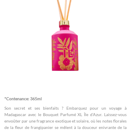
gallery
Skip
to
the
*Contenance: 365ml
beginning
of
Son secret et ses bienfaits ? Embarquez pour un voyage à
the
Madagascar avec le Bouquet Parfumé XL Île d’Azur. Laissez-vous
images
envoûter par une fragrance exotique et solaire, où les notes florales
gallery
de la fleur de frangipanier se mêlent à la douceur enivrante de la