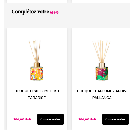
look
Complétez votre
BOUQUET PARFUMÉ LOST
BOUQUET PARFUMÈ JARDIN
PARADISE
PALLANCA
Commander
Commander
296,00 MAD
296,00 MAD