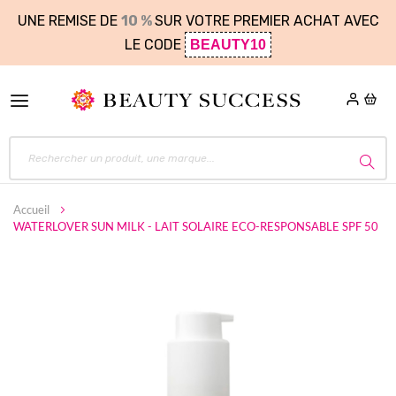
UNE REMISE DE
10 %
SUR VOTRE PREMIER ACHAT AVEC
LE CODE
BEAUTY10
Accueil
WATERLOVER SUN MILK - LAIT SOLAIRE ECO-RESPONSABLE SPF 50
Skip
to
the
end
of
the