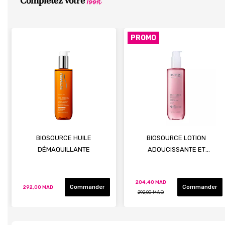
look
Complétez votre
PROMO
BIOSOURCE HUILE
BIOSOURCE LOTION
DÉMAQUILLANTE
ADOUCISSANTE ET
HYDRATANTE 24H
204,40 MAD
Commander
Commander
292,00 MAD
292,00 MAD