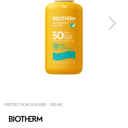
images
gallery
Skip
to
the
PROTECTION SOLAIRE - 200 ML
beginning
of
the
images