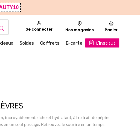
AUTY10
Se connecter
Nos magasins
Panier
L'institut
deaux
Soldes
Coffrets
E-carte
LÈVRES
n, incroyablement riche et hydratant, à l’extrait de pépins
ées en un seul passage. Retrouvez le sourire en un temps