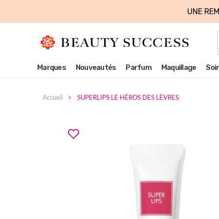
UNE REM
Marques
Nouveautés
Parfum
Maquillage
Soi
Accueil
SUPERLIPS LE HÉROS DES LÈVRES
Skip
to
the
end
of
the
images
gallery