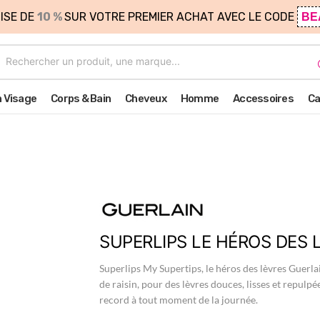
ISE DE
10 %
SUR VOTRE PREMIER ACHAT AVEC LE CODE
BE
n Visage
Corps & Bain
Cheveux
Homme
Accessoires
Ca
SUPERLIPS LE HÉROS DES 
Superlips My Supertips, le héros des lèvres Guerlai
de raisin, pour des lèvres douces, lisses et repulp
record à tout moment de la journée.