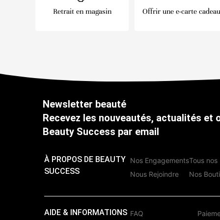
Retrait en magasin
Offrir une e-carte cadea
Newsletter beauté
Recevez les nouveautés, actualités et 
Beauty Success par email
À PROPOS DE BEAUTY
Nos Engagements
Tous nos 
SUCCESS
Nous Rejoindre
Nos Bout
AIDE & INFORMATIONS
FAQ
Paieme