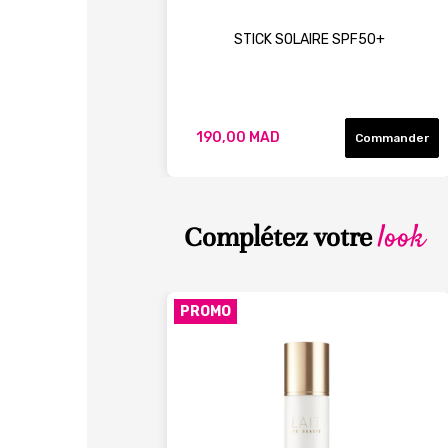
STICK SOLAIRE SPF50+
190,00 MAD
Commander
look
Complétez votre
PROMO