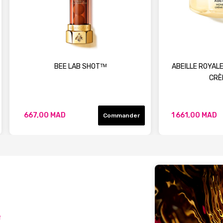
BEE LAB SHOTᵀᴹ
ABEILLE ROYAL
CRÈ
667,00 MAD
1 661,00 MAD
Commander