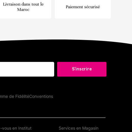
Livraison dans tout le
Paiement sécurisé
Maroc
S’inscrire
me de Fidélité
Conventions
vous en Institut
Services en Magasin