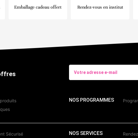
u
Emballage cadeau offert
Rendez-vous en institut
offres
NOS PROGRAMMES
produits
Program
iques
NOS SERVICES
nt Sécurisé
Rendez-