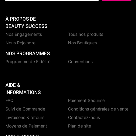
À PROPOS DE
BEAUTY SUCCESS
Nos Engagements
Tous nos produits
Nous Rejoindre
Nos Boutiques
NOS PROGRAMMES
Programme de Fidélité
Conventions
AIDE &
INFORMATIONS
FAQ
Paiement Sécurisé
Suivi de Commande
Conditions générales de vente
Livraisons & retours
Contactez-nous
Moyens de Paiement
Plan de site