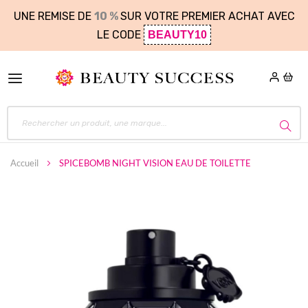
UNE REMISE DE
10 %
SUR VOTRE PREMIER ACHAT AVEC
LE CODE
BEAUTY10
Accueil
SPICEBOMB NIGHT VISION EAU DE TOILETTE
Skip
to
the
end
of
the
images