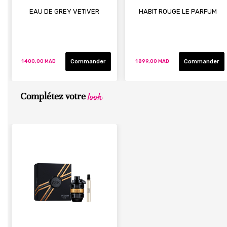
EAU DE GREY VETIVER
HABIT ROUGE LE PARFUM
Commander
Commander
1 400,00 MAD
1 899,00 MAD
look
Complétez votre