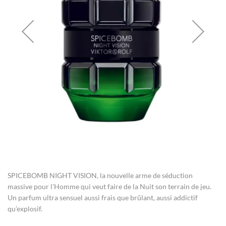
gallery
Skip
to
the
SPICEBOMB NIGHT VISION, la nouvelle arme de séduction
beginning
of
massive pour l'Homme qui veut faire de la Nuit son terrain de jeu.
the
Un parfum ultra sensuel aussi frais que brûlant, aussi addictif
images
qu’explosif.
gallery