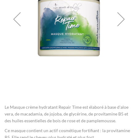
gallery
Skip
to
the
Le Masque crème hydratant Repair Time est élaboré à base d'aloe
beginning
of
vera, de macadamia, de jojoba, de glycérine, de provitamine B5 et
the
des huiles essentielles de bois de rose et de pamplemousse.
images
Ce masque contient un actif cosmétique fortifiant : la provitamine
gallery
B5. Elle rend le cheveu plus hydraté et plus fort.