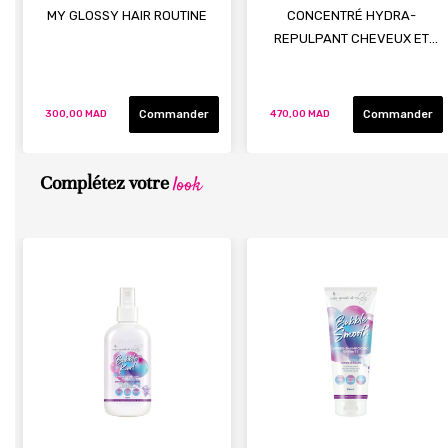
MY GLOSSY HAIR ROUTINE
CONCENTRÉ HYDRA-
REPULPANT CHEVEUX ET
CUIR CHEVELU
Commander
Commander
300,00 MAD
470,00 MAD
look
Complétez votre