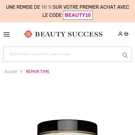
UNE REMISE DE
10 %
SUR VOTRE PREMIER ACHAT AVEC
LE CODE
BEAUTY10
Accueil
REPAIR TIME
Skip
to
the
end
of
the
images