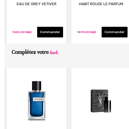
EAU DE GREY VETIVER
HABIT ROUGE LE PARFUM
Commander
Commander
1 400,00 MAD
1 899,00 MAD
look
Complétez votre