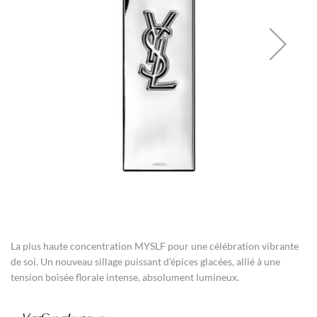
gallery
Skip
to
the
La plus haute concentration MYSLF pour une célébration vibrante
beginning
of
de soi. Un nouveau sillage puissant d'épices glacées, allié à une
the
tension boisée florale intense, absolument lumineux.
images
gallery