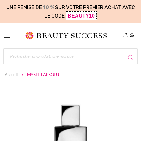
UNE REMISE DE
10 %
SUR VOTRE PREMIER ACHAT AVEC
LE CODE
BEAUTY10
Accueil
MYSLF L'ABSOLU
Skip
to
the
end
of
the
images