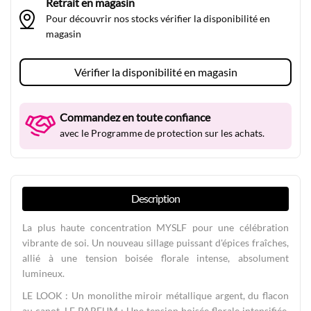
Retrait en magasin
Pour découvrir nos stocks vérifier la disponibilité en
magasin
Vérifier la disponibilité en magasin
Commandez en toute confiance
avec le Programme de protection sur les achats.
Description
La plus haute concentration MYSLF pour une célébration
vibrante de soi. Un nouveau sillage puissant d'épices fraîches,
allié à une tension boisée florale intense, absolument
lumineux.
LE LOOK : Un monolithe miroir métallique argent, du flacon
au capot. LE PARFUM : Une tension boisée florale intensifiée.