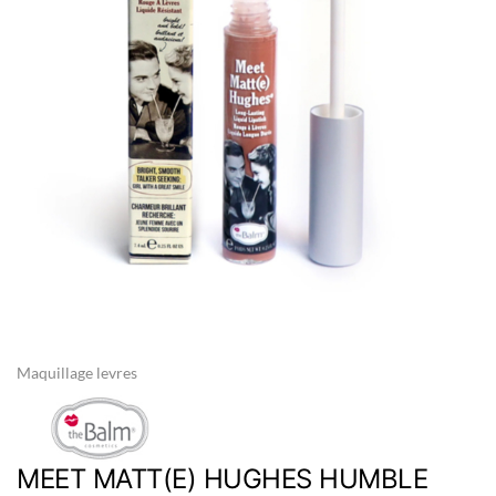
gallery
Skip
to
the
Maquillage levres
beginning
of
the
images
gallery
MEET MATT(E) HUGHES HUMBLE