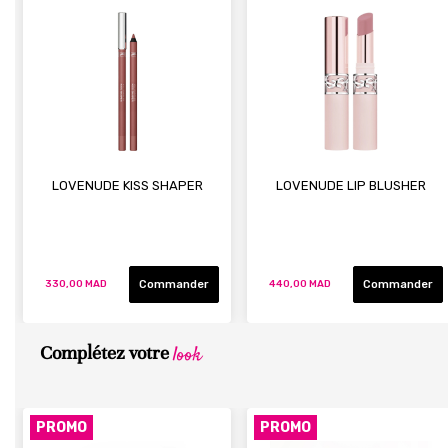
LOVENUDE KISS SHAPER
LOVENUDE LIP BLUSHER
Commander
Commander
330,00 MAD
440,00 MAD
look
Complétez votre
PROMO
PROMO