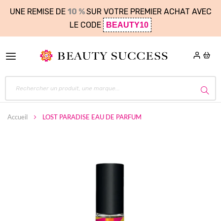
UNE REMISE DE
10 %
SUR VOTRE PREMIER ACHAT AVEC
LE CODE
BEAUTY10
Accueil
LOST PARADISE EAU DE PARFUM
Skip
to
the
end
of
the
images