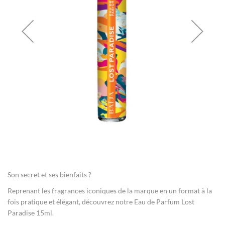
gallery
Skip
to
the
Son secret et ses bienfaits ?
beginning
of
Reprenant les fragrances iconiques de la marque en un format à la
the
fois pratique et élégant, découvrez notre Eau de Parfum Lost
images
Paradise 15ml.
gallery