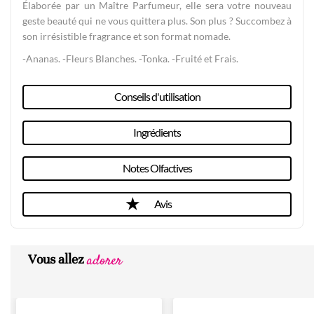
Élaborée par un Maître Parfumeur, elle sera votre nouveau
geste beauté qui ne vous quittera plus. Son plus ? Succombez à
son irrésistible fragrance et son format nomade.
-Ananas. -Fleurs Blanches. -Tonka. -Fruité et Frais.
Conseils d'utilisation
Ingrédients
Notes Olfactives
Avis
adorer
Vous allez