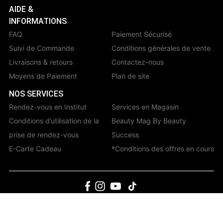
AIDE &
INFORMATIONS
FAQ
Paiement Sécurisé
Suivi de Commande
Conditions générales de vente
Livraisons & retours
Contactez-nous
Moyens de Paiement
Plan de site
NOS SERVICES
Rendez-vous en Institut
Services en Magasin
Conditions d’utilisation de la
Beauty Mag By Beauty
prise de rendez-vous
Success
E-Carte Cadeau
*Conditions des offres en cours
© 2023 Beauty success maroc |
Mentions légales |
Données personnelles
et cookies |
Gérer mes données |
Plan de site