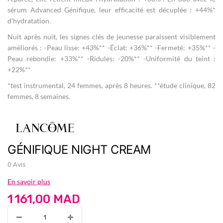
sérum Advanced Génifique, leur efficacité est décuplée : +44%*
d’hydratation.​
Nuit après nuit, les signes clés de jeunesse paraissent visiblement
améliorés :​ -Peau lisse: +43%**​ -Éclat: +36%**​ -Fermeté: +35%**​ -
Peau rebondie: +33%**​ -Ridules: -20%**​ -Uniformité du teint :
+22%**​
*test instrumental, 24 femmes, après 8 heures.​ **étude clinique, 82
femmes, 8 semaines.
GÉNIFIQUE NIGHT CREAM
0 Avis
En savoir plus
1 161,00 MAD