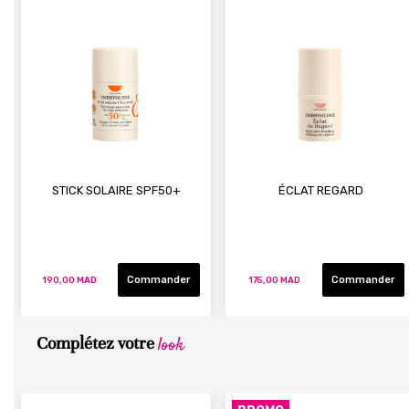
STICK SOLAIRE SPF50+
ÉCLAT REGARD
Commander
Commander
190,00 MAD
175,00 MAD
look
Complétez votre