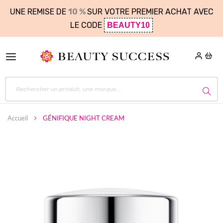
UNE REMISE DE
10 %
SUR VOTRE PREMIER ACHAT AVEC
LE CODE
BEAUTY10
Accueil
GÉNIFIQUE NIGHT CREAM
Skip
to
the
end
of
the
images