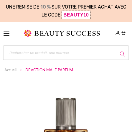
UNE REMISE DE
10 %
SUR VOTRE PREMIER ACHAT AVEC
LE CODE
BEAUTY10
Accueil
DEVOTION MALE PARFUM
Skip
to
the
end
of
the
images