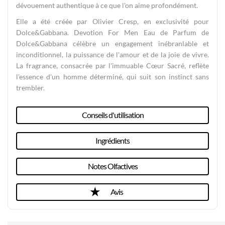
dévouement authentique à ce que l'on aime profondément.
Elle a été créée par Olivier Cresp, en exclusivité pour
Dolce&Gabbana. Devotion For Men Eau de Parfum de
Dolce&Gabbana célèbre un engagement inébranlable et
inconditionnel, la puissance de l'amour et de la joie de vivre.
La fragrance, consacrée par l'immuable Cœur Sacré, reflète
l'essence d'un homme déterminé, qui suit son instinct sans
trembler.
Conseils d'utilisation
Ingrédients
Notes Olfactives
Avis