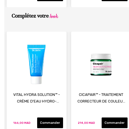
look
Complétez votre
VITAL HYDRA SOLUTION™ -
CICAPAIR™ - TRAITEMENT
CRÈME D'EAU HYDRO-
CORRECTEUR DE COULEUR
REPULPANTE
À L'HERBE DU TIGRE
Commander
Commander
166,00 MAD
214,00 MAD