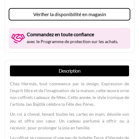
Vérifier la disponibilité en magasin
Commandez en toute confiance
avec le Programme de protection sur les achats.
Description
Chez Hermès, tout commence par le design. Expression de
l'esprit libre et de l'imagination de la maison, cette œuvre orne
nos coffrets cadeaux de fêtes. Cette année, le style ironique de
l'artiste Jan Bajtlik célèbre la Fête des Pères.
Un roi à cheval, tenant toutes les cartes en main, dévoile son
jeu et offre son cœur. Un cadeau parfumé à offrir ou à
recevoir, pour prolonger la joie en famille.
Le coffret se compose d'une eau de toilette Terre d'Hermès de