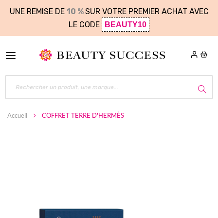
UNE REMISE DE
10 %
SUR VOTRE PREMIER ACHAT AVEC
LE CODE
BEAUTY10
Accueil
COFFRET TERRE D'HERMÈS
Skip
to
the
end
of
the
images