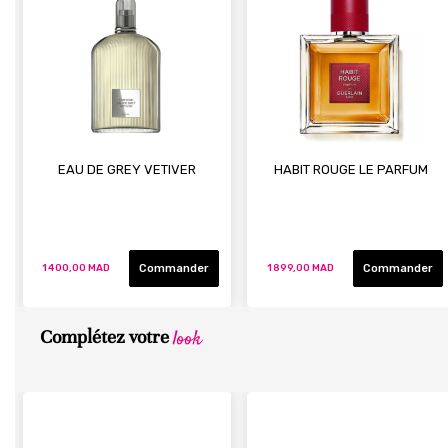
EAU DE GREY VETIVER
HABIT ROUGE LE PARFUM
Commander
Commander
1 400,00 MAD
1 899,00 MAD
look
Complétez votre