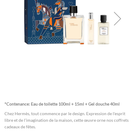
gallery
Skip
to
the
*Contenance: Eau de toilette 100ml + 15ml + Gel douche 40ml
beginning
of
Chez Hermès, tout commence par le design.
Expression de l'esprit
the
libre et de l'imagination de la maison, cette œuvre orne nos coffrets
images
cadeaux de fêtes.
gallery