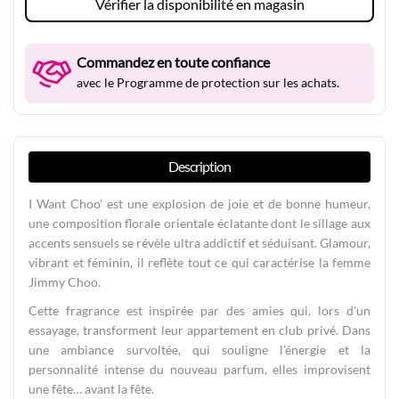
Vérifier la disponibilité en magasin
Commandez en toute confiance
avec le Programme de protection sur les achats.
Description
I Want Choo' est une explosion de joie et de bonne humeur,
une composition florale orientale éclatante dont le sillage aux
accents sensuels se révèle ultra addictif et séduisant. Glamour,
vibrant et féminin, il reflète tout ce qui caractérise la femme
Jimmy Choo.
Cette fragrance est inspirée par des amies qui, lors d’un
essayage, transforment leur appartement en club privé. Dans
une ambiance survoltée, qui souligne l’énergie et la
personnalité intense du nouveau parfum, elles improvisent
une fête… avant la fête.