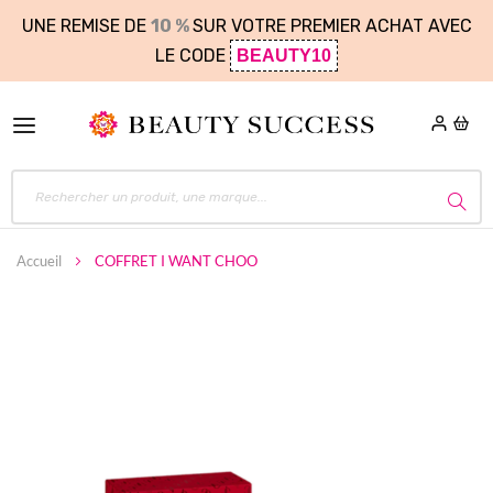
UNE REMISE DE
10 %
SUR VOTRE PREMIER ACHAT AVEC
LE CODE
BEAUTY10
Accueil
COFFRET I WANT CHOO
Skip
to
the
end
of
the
images