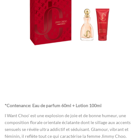
gallery
Skip
to
the
*Contenance: Eau de parfum 60ml + Lotion 100ml
beginning
of
I Want Choo' est une explosion de joie et de bonne humeur, une
the
composition florale orientale éclatante dont le sillage aux accents
images
sensuels se révèle ultra addictif et séduisant. Glamour, vibrant et
gallery
féminin, il reflète tout ce qui caractérise la femme Jimmy Choo.