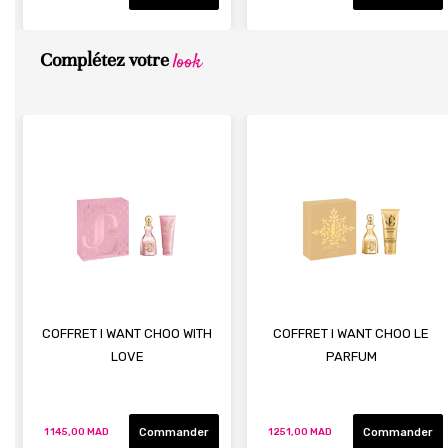
look
Complétez votre
COFFRET I WANT CHOO WITH
COFFRET I WANT CHOO LE
LOVE
PARFUM
Commander
Commander
1 145,00 MAD
1 251,00 MAD