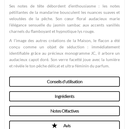
Ses notes de tête débordent d’enthousiasme : les notes
pétillantes de la mandarine bousculent les nuances suaves et
veloutées de la pêche. Son cœur floral audacieux marie
l’élégance sensuelle du jasmin sambac aux accents vanillés
charnels du flamboyant et hypnotique lys rouge.
A l’image des autres créations de la Maison, le flacon a été
conçu comme un objet de séduction : immédiatement
identifiable grâce au précieux monogramme JC, il arbore un
audacieux capot doré. Son verre facetté joue avec la lumière
et révèle le ton pêche délicat et ultra-féminin du parfum.
Conseils d'utilisation
Ingrédients
Notes Olfactives
Avis