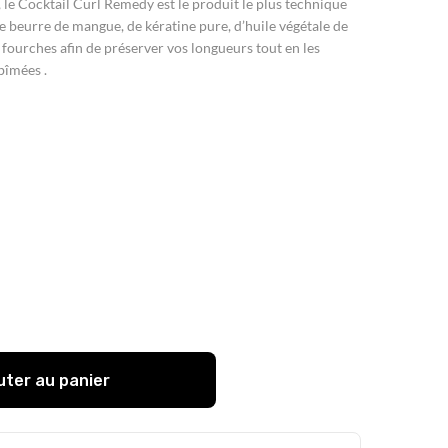
, le Cocktail Curl Remedy est le produit le plus technique
e beurre de mangue, de kératine pure, d’huile végétale de
s fourches afin de préserver vos longueurs tout en les
bîmées .
uter au panier