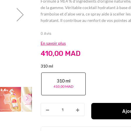
Formulé à 98,4 % d’ingrédients d'origine naturelle
de la gamme. Véritable cocktail hydratant à base d
framboise et d’aloe vera, ce spray aide à sceller le
hydratant. Il contribue au renfort de vos pointes a
0 Avis
En savoir plus
410,00 MAD
310 ml
310 ml
410,00 MAD
Ajo