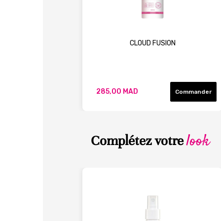
CLOUD FUSION
285,00 MAD
Commander
look
Complétez votre