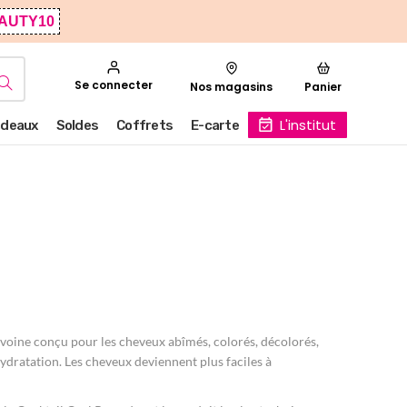
AUTY10
Se connecter
Nos magasins
Panier
L'institut
deaux
Soldes
Coffrets
E-carte
voine conçu pour les cheveux abîmés, colorés, décolorés,
hydratation. Les cheveux deviennent plus faciles à