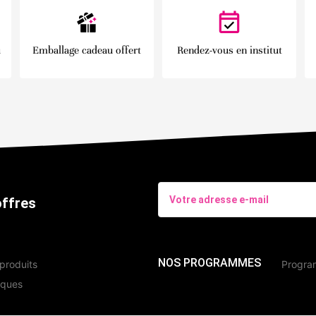
u
Emballage cadeau offert
Rendez-vous en institut
offres
NOS PROGRAMMES
produits
Program
iques