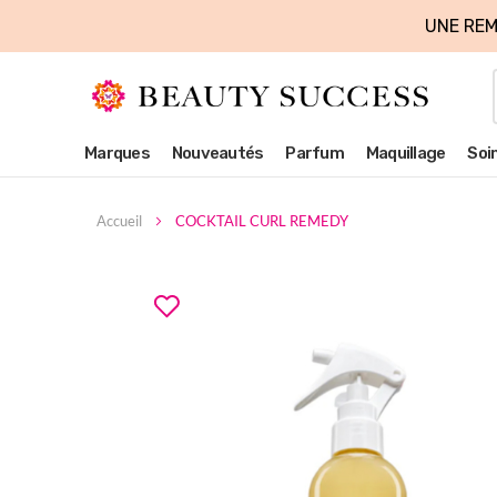
UNE REM
Marques
Nouveautés
Parfum
Maquillage
Soi
Accueil
COCKTAIL CURL REMEDY
Skip
to
the
end
of
the
images
gallery