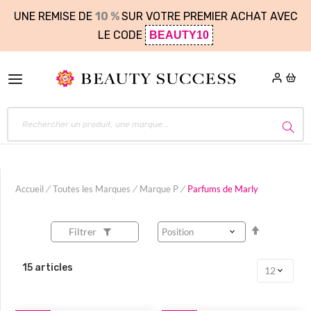
UNE REMISE DE
10 %
SUR VOTRE PREMIER ACHAT AVEC
LE CODE
BEAUTY10
Accueil
Toutes les Marques
Marque P
Parfums de Marly
Par
Filtrer
ordre
décroissan
15
articles