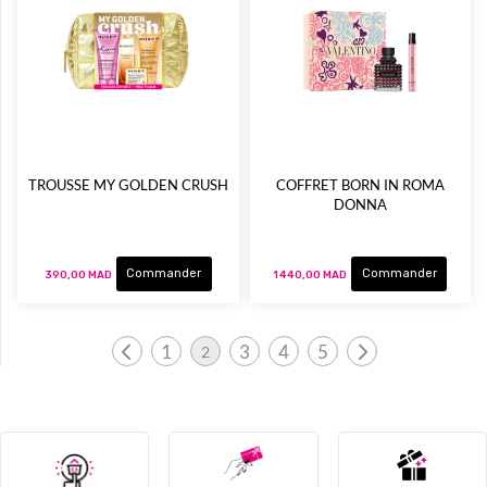
TROUSSE MY GOLDEN CRUSH
COFFRET BORN IN ROMA
DONNA
Commander
Commander
390,00 MAD
1 440,00 MAD
Page
1
3
4
5
2
Page
Page
Page
Page
Page
Page
Vous lisez actuellement la page
Précédent
Suivant