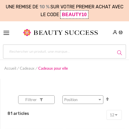
UNE REMISE DE
10 %
SUR VOTRE PREMIER ACHAT AVEC
LE CODE
BEAUTY10
Accueil
Cadeaux
Cadeaux pour elle
Par
Filtrer
ordre
décroissa
81
articles